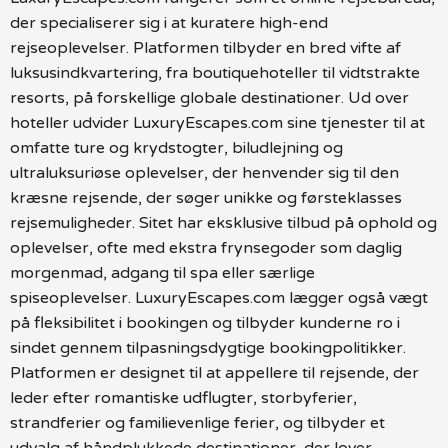
der specialiserer sig i at kuratere high-end
rejseoplevelser. Platformen tilbyder en bred vifte af
luksusindkvartering, fra boutiquehoteller til vidtstrakte
resorts, på forskellige globale destinationer. Ud over
hoteller udvider LuxuryEscapes.com sine tjenester til at
omfatte ture og krydstogter, biludlejning og
ultraluksuriøse oplevelser, der henvender sig til den
kræsne rejsende, der søger unikke og førsteklasses
rejsemuligheder. Sitet har eksklusive tilbud på ophold og
oplevelser, ofte med ekstra frynsegoder som daglig
morgenmad, adgang til spa eller særlige
spiseoplevelser. LuxuryEscapes.com lægger også vægt
på fleksibilitet i bookingen og tilbyder kunderne ro i
sindet gennem tilpasningsdygtige bookingpolitikker.
Platformen er designet til at appellere til rejsende, der
leder efter romantiske udflugter, storbyferier,
strandferier og familievenlige ferier, og tilbyder et
udvalg af håndplukkede destinationer, der lover