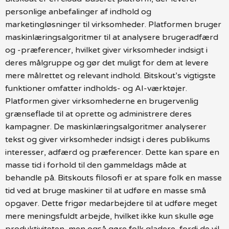
personlige anbefalinger af indhold og
marketingløsninger til virksomheder. Platformen bruger
maskinlæringsalgoritmer til at analysere brugeradfærd
og -præferencer, hvilket giver virksomheder indsigt i
deres målgruppe og gør det muligt for dem at levere
mere målrettet og relevant indhold. Bitskout’s vigtigste
funktioner omfatter indholds- og AI-værktøjer.
Platformen giver virksomhederne en brugervenlig
grænseflade til at oprette og administrere deres
kampagner. De maskinlæringsalgoritmer analyserer
tekst og giver virksomheder indsigt i deres publikums
interesser, adfærd og præferencer. Dette kan spare en
masse tid i forhold til den gammeldags måde at
behandle på. Bitskouts filosofi er at spare folk en masse
tid ved at bruge maskiner til at udføre en masse små
opgaver. Dette frigør medarbejdere til at udføre meget
mere meningsfuldt arbejde, hvilket ikke kun skulle øge
produktiviteten, men også gøre folk gladere, fordi de vil