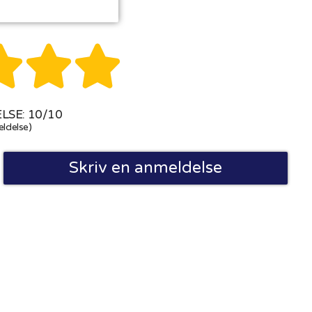



SE: 10/10
ldelse)
Skriv en anmeldelse