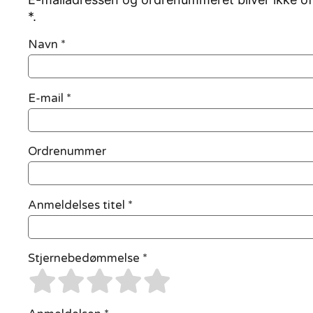
*.
Navn
*
E-mail
*
Ordrenummer
Anmeldelses titel *
Stjernebedømmelse *