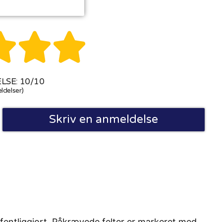



SE: 10/10
ldelser)
Skriv en anmeldelse
fentliggjort. Påkrævede felter er markeret med