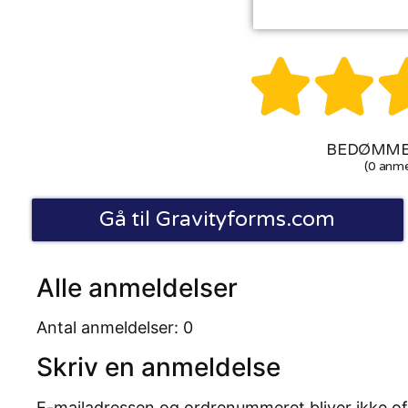


BEDØMMEL
(0 anme
Gå til Gravityforms.com
Alle anmeldelser
Antal anmeldelser: 0
Skriv en anmeldelse
E-mailadressen og ordrenummeret bliver ikke of