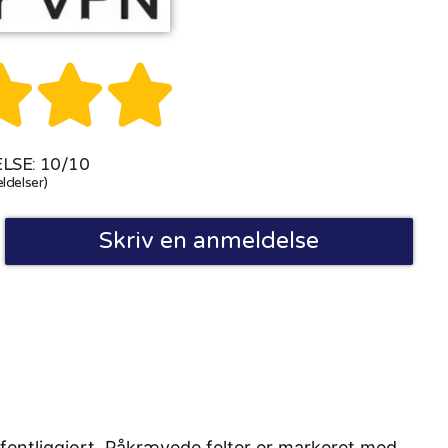



SE: 10/10
ldelser)
Skriv en anmeldelse
fentliggjort. Påkrævede felter er markeret med