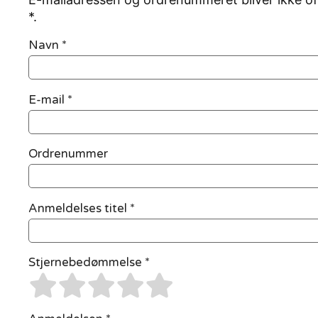
*.
Navn
*
E-mail
*
Ordrenummer
Anmeldelses titel *
Stjernebedømmelse *