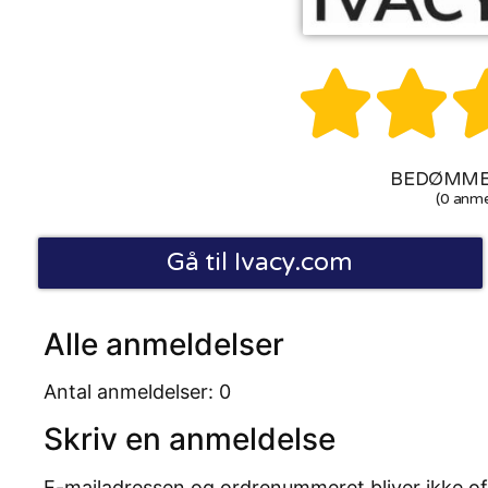


BEDØMMEL
(0 anme
Gå til Ivacy.com
Alle anmeldelser
Antal anmeldelser: 0
Skriv en anmeldelse
E-mailadressen og ordrenummeret bliver ikke of