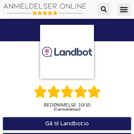





BEDØMMELSE: 10/10
(0 anmeldelser)
Gå til Landbot.io