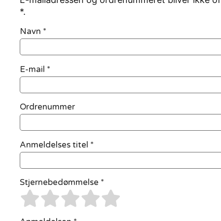
*.
Navn
*
E-mail
*
Ordrenummer
Anmeldelses titel *
Stjernebedømmelse *