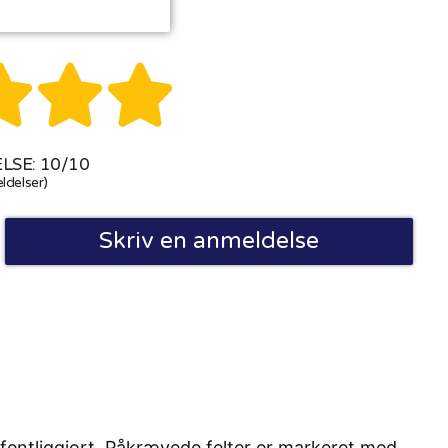



SE: 10/10
ldelser)
Skriv en anmeldelse
fentliggjort. Påkrævede felter er markeret med