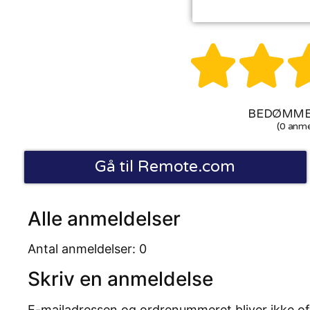


BEDØMMEL
(0 anme
Gå til Remote.com
Alle anmeldelser
Antal anmeldelser: 0
Skriv en anmeldelse
E-mailadressen og ordrenummeret bliver ikke of