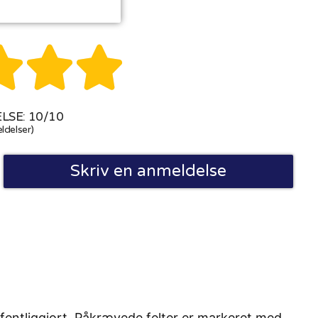



SE: 10/10
ldelser)
Skriv en anmeldelse
fentliggjort. Påkrævede felter er markeret med