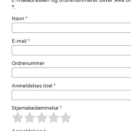
*.
Navn
*
E-mail
*
Ordrenummer
Anmeldelses titel *
Stjernebedømmelse *