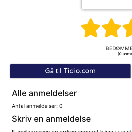


BEDØMMEL
(0 anme
Gå til Tidio.com
Alle anmeldelser
Antal anmeldelser: 0
Skriv en anmeldelse
E-mailadressen og ordrenummeret bliver ikke of