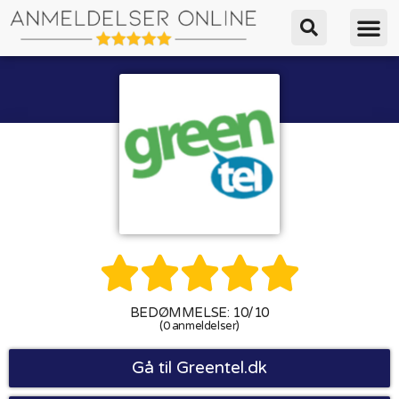





BEDØMMELSE: 10/10
(0 anmeldelser)
Gå til Greentel.dk