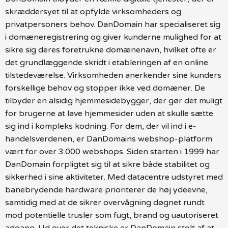
skræddersyet til at opfylde virksomheders og
privatpersoners behov. DanDomain har specialiseret sig
i domæneregistrering og giver kunderne mulighed for at
sikre sig deres foretrukne domænenavn, hvilket ofte er
det grundlæggende skridt i etableringen af en online
tilstedeværelse. Virksomheden anerkender sine kunders
forskellige behov og stopper ikke ved domæner. De
tilbyder en alsidig hjemmesidebygger, der gør det muligt
for brugerne at lave hjemmesider uden at skulle sætte
sig ind i kompleks kodning. For dem, der vil ind i e-
handelsverdenen, er DanDomains webshop-platform
vært for over 3.000 webshops. Siden starten i 1999 har
DanDomain forpligtet sig til at sikre både stabilitet og
sikkerhed i sine aktiviteter. Med datacentre udstyret med
banebrydende hardware prioriterer de høj ydeevne,
samtidig med at de sikrer overvågning døgnet rundt
mod potentielle trusler som fugt, brand og uautoriseret
adgang. Ud over det tekniske er DanDomain stolt af at