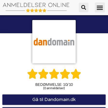





BEDØMMELSE: 10/10
(0 anmeldelser)
Gå til Dandomain.dk