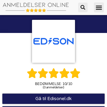





BEDØMMELSE: 10/10
(0 anmeldelser)
Gå til Edisonel.dk