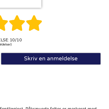



SE: 10/10
ldelser)
Skriv en anmeldelse
fentliggjort. Påkrævede felter er markeret med