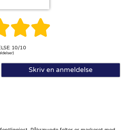



SE: 10/10
ldelser)
Skriv en anmeldelse
fentliggjort. Påkrævede felter er markeret med