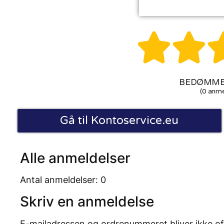


BEDØMMEL
(0 anme
Gå til Kontoservice.eu
Alle anmeldelser
Antal anmeldelser: 0
Skriv en anmeldelse
E-mailadressen og ordrenummeret bliver ikke of