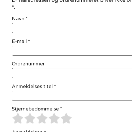
*.
Navn
*
E-mail
*
Ordrenummer
Anmeldelses titel *
Stjernebedømmelse *