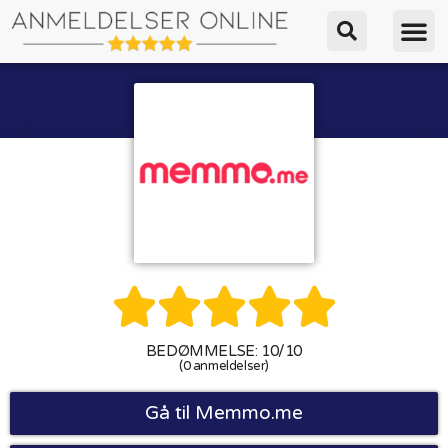





BEDØMMELSE: 10/10
(0 anmeldelser)
Gå til Memmo.me