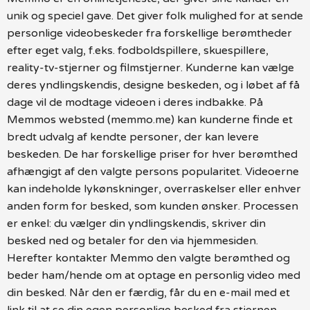
unik og speciel gave. Det giver folk mulighed for at sende
personlige videobeskeder fra forskellige berømtheder
efter eget valg, f.eks. fodboldspillere, skuespillere,
reality-tv-stjerner og filmstjerner. Kunderne kan vælge
deres yndlingskendis, designe beskeden, og i løbet af få
dage vil de modtage videoen i deres indbakke. På
Memmos websted (memmo.me) kan kunderne finde et
bredt udvalg af kendte personer, der kan levere
beskeden. De har forskellige priser for hver berømthed
afhængigt af den valgte persons popularitet. Videoerne
kan indeholde lykønskninger, overraskelser eller enhver
anden form for besked, som kunden ønsker. Processen
er enkel: du vælger din yndlingskendis, skriver din
besked ned og betaler for den via hjemmesiden.
Herefter kontakter Memmo den valgte berømthed og
beder ham/hende om at optage en personlig video med
din besked. Når den er færdig, får du en e-mail med et
link til at se din egen personlige besked fra stjernen.