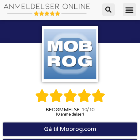





BEDØMMELSE: 10/10
(0 anmeldelser)
Gå til Mobrog.com