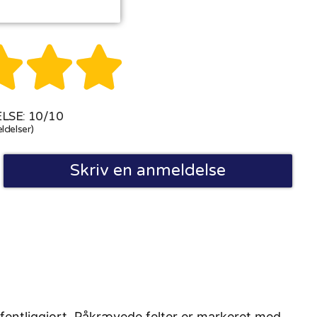



SE: 10/10
ldelser)
Skriv en anmeldelse
fentliggjort. Påkrævede felter er markeret med