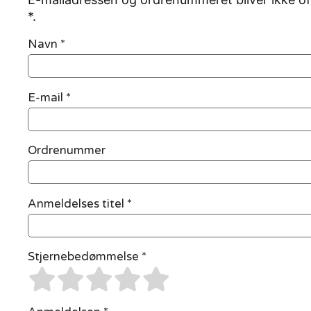
*.
Navn
*
E-mail
*
Ordrenummer
Anmeldelses titel *
Stjernebedømmelse *