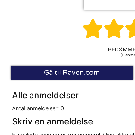


BEDØMMEL
(0 anme
Gå til Raven.com
Alle anmeldelser
Antal anmeldelser: 0
Skriv en anmeldelse
E-mailadressen og ordrenummeret bliver ikke of