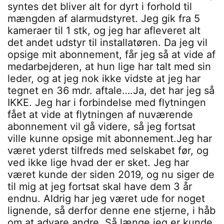
syntes det bliver alt for dyrt i forhold til
mængden af alarmudstyret. Jeg gik fra 5
kameraer til 1 stk, og jeg har afleveret alt
det andet udstyr til installatøren. Da jeg vil
opsige mit abonnement, får jeg så at vide af
medarbejderen, at hun lige har talt med sin
leder, og at jeg nok ikke vidste at jeg har
tegnet en 36 mdr. aftale….Ja, det har jeg så
IKKE. Jeg har i forbindelse med flytningen
fået at vide at flytningen af nuværende
abonnement vil gå videre, så jeg fortsat
ville kunne opsige mit abonnement.Jeg har
været yderst tilfreds med selskabet før, og
ved ikke lige hvad der er sket. Jeg har
været kunde der siden 2019, og nu siger de
til mig at jeg fortsat skal have dem 3 år
endnu. Aldrig har jeg været ude for noget
lignende, så derfor denne ene stjerne, i håb
om at advare andre. Så længe jeg er kunde